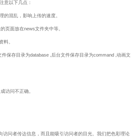
应注意以下几点：
管理的混乱，影响上传的速度。
联的页面放在news文件夹中等。
片资料。
文件保存目录为database ,后台文件保存目录为command ,动画文
造成访问不正确。
向访问者传达信息，而且能吸引访问者的目光。我们把色彩理论