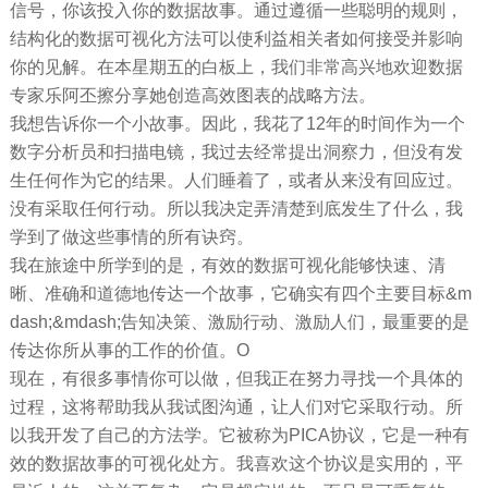
信号，你该投入你的数据故事。通过遵循一些聪明的规则，
结构化的数据可视化方法可以使利益相关者如何接受并影响
你的见解。在本星期五的白板上，我们非常高兴地欢迎数据
专家乐阿丕擦分享她创造高效图表的战略方法。
我想告诉你一个小故事。因此，我花了12年的时间作为一个
数字分析员和扫描电镜，我过去经常提出洞察力，但没有发
生任何作为它的结果。人们睡着了，或者从来没有回应过。
没有采取任何行动。所以我决定弄清楚到底发生了什么，我
学到了做这些事情的所有诀窍。
我在旅途中所学到的是，有效的数据可视化能够快速、清
晰、准确和道德地传达一个故事，它确实有四个主要目标&m
dash;&mdash;告知决策、激励行动、激励人们，最重要的是
传达你所从事的工作的价值。O
现在，有很多事情你可以做，但我正在努力寻找一个具体的
过程，这将帮助我从我试图沟通，让人们对它采取行动。所
以我开发了自己的方法学。它被称为PICA协议，它是一种有
效的数据故事的可视化处方。我喜欢这个协议是实用的，平