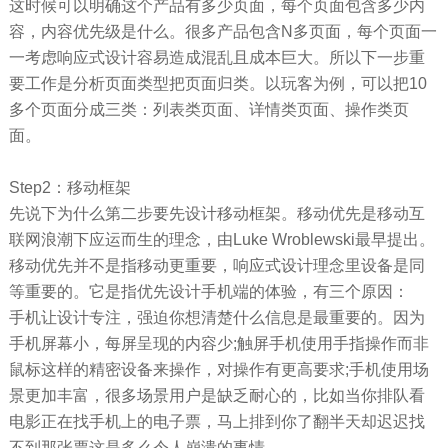
这时候可以明确这个产品有多少页面，每个页面包含多少内
容，内容优先级是什么。很多产品包含N多页面，每个页面一
一考虑响应式设计容易造成混乱且成本巨大。所以下一步重
要工作是分析页面类型把页面归类。以玩客为例，可以把10
多个页面分成三类：列表类页面、详情类页面、操作类页
面。
Step2：移动框架
先说下为什么第二步要先设计移动框架。移动优先是移动互
联网浪潮下应运而生的理念，由Luke Wroblewski最早提出。
移动优先并不是指移动更重要，响应式设计理念里设备是同
等重要的。它是指优先设计手机端的体验，有三个原因：
手机让设计专注，强迫你想清楚什么信息是最重要的。因为
手机屏幕小，每屏呈现的内容少;触屏手机使用手指操作而非
鼠标这样的精密设备来操作，对操作有更高要求;手机使用场
景更加丰富，很多场景用户是缺乏耐心的，比如当你排队看
电影正在找手机上的电子票，马上排到你了翻半天却迟迟找
不到那张票这是多么令人崩溃的事情。