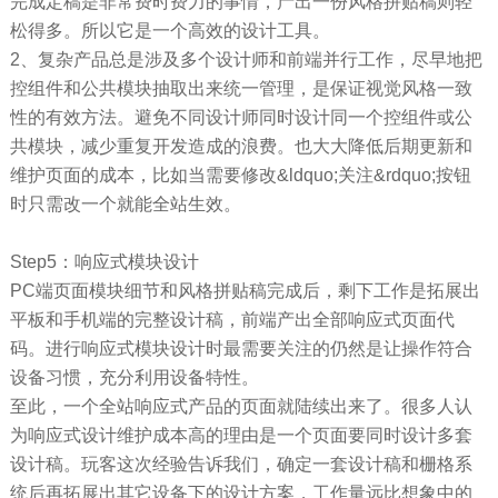
完成定稿是非常费时费力的事情，产出一份风格拼贴稿则轻
松得多。所以它是一个高效的设计工具。
2、复杂产品总是涉及多个设计师和前端并行工作，尽早地把
控组件和公共模块抽取出来统一管理，是保证视觉风格一致
性的有效方法。避免不同设计师同时设计同一个控组件或公
共模块，减少重复开发造成的浪费。也大大降低后期更新和
维护页面的成本，比如当需要修改&ldquo;关注&rdquo;按钮
时只需改一个就能全站生效。
Step5：响应式模块设计
PC端页面模块细节和风格拼贴稿完成后，剩下工作是拓展出
平板和手机端的完整设计稿，前端产出全部响应式页面代
码。进行响应式模块设计时最需要关注的仍然是让操作符合
设备习惯，充分利用设备特性。
至此，一个全站响应式产品的页面就陆续出来了。很多人认
为响应式设计维护成本高的理由是一个页面要同时设计多套
设计稿。玩客这次经验告诉我们，确定一套设计稿和栅格系
统后再拓展出其它设备下的设计方案，工作量远比想象中的