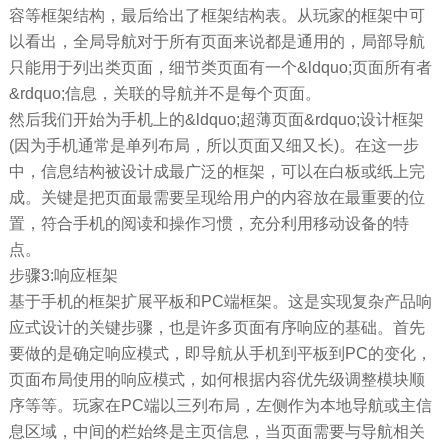
容等框架结构，最后给出了框架结构表。从玩家的框架中可
以看出，全局导航对于所有页面来说都是通用的，局部导航
只能用于列出类页面，细节类页面有一个&ldquo;页面所有者
&rdquo;信息，关联的导航并不是每个页面。
然后我们开始为手机上的&ldquo;超薄页面&rdquo;设计框架
(因为手机通常是单列布局，所以页面又细又长)。在这一步
中，信息结构被设计成最广泛的框架，可以在白板或纸上完
成。关键是把页面最需要呈现给用户的内容放在最重要的位
置，符合手机的阅读和操作习惯，充分利用移动设备的特
点。
步骤3:响应框架
基于手机的框架扩展平板和PC端框架。这是实现复杂产品响
应式设计的关键步骤，也是许多页面有序响应的基础。首先
要做的是确定响应模式，即导航从手机到平板到PC的变化，
页面布局使用的响应模式，如何根据内容优先级调整模块顺
序等等。玩家在PC端以三列布局，左侧作为本地导航或主信
息区域，中间的栏始终是主页信息，当页面需要与导航相关