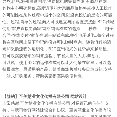
显然,价格,标价高透明度,消除危机的完整性:所有商品在网上
购物中心明确标价,高度透明的大宗商品价格将减少人工操作
的可能性在采购过程中最小的空间,以避免投机的黑盒的可能
性。过程,简单的过程,商人可以建立与顾客直接接触:B2C商城
使用“客户直接向商家”网络销售模式的选择——秩序——电子
合同-在线支付-物流-售后一站式完成,整个电子,所以,每个过程
将在互联网上留下印记的痕迹可以随时查询。随着流程的缩
短和采购流程的透明化，B2C直销模式的优势越来越明显。
它可以摆脱繁琐的销售流程，节省大量的人力和物力。
可以说，使用B2C的运作模式可以让人们呆在家里，可以选
择最满意、最适用的产品。随着商场售后服务日趋成熟:支持
一站式订购服务，帮助买家提高采购便利性。
【签约】至美慧业文化传播有限公司 网站设计
非常感谢 至美慧业文化传播有限公司 对易百讯的信任与支
持，与我司签订网站建设合作协议。至美慧业文化传播有限
公司是国内为数不多的教育环境专业设计公司。服务涵盖室