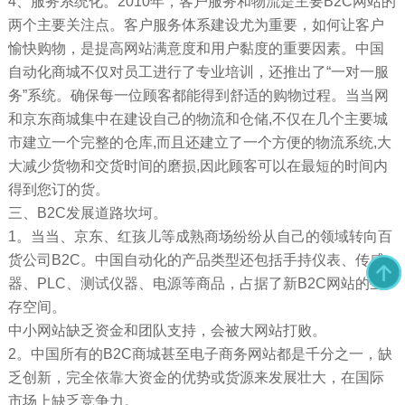
4、服务系统化。2010年，客户服务和物流是主要B2C网站的
两个主要关注点。客户服务体系建设尤为重要，如何让客户
愉快购物，是提高网站满意度和用户黏度的重要因素。中国
自动化商城不仅对员工进行了专业培训，还推出了“一对一服
务”系统。确保每一位顾客都能得到舒适的购物过程。当当网
和京东商城集中在建设自己的物流和仓储,不仅在几个主要城
市建立一个完整的仓库,而且还建立了一个方便的物流系统,大
大减少货物和交货时间的磨损,因此顾客可以在最短的时间内
得到您订的货。
三、B2C发展道路坎坷。
1。当当、京东、红孩儿等成熟商场纷纷从自己的领域转向百
货公司B2C。中国自动化的产品类型还包括手持仪表、传感
器、PLC、测试仪器、电源等商品，占据了新B2C网站的生
存空间。
中小网站缺乏资金和团队支持，会被大网站打败。
2。中国所有的B2C商城甚至电子商务网站都是千分之一，缺
乏创新，完全依靠大资金的优势或货源来发展壮大，在国际
市场上缺乏竞争力。