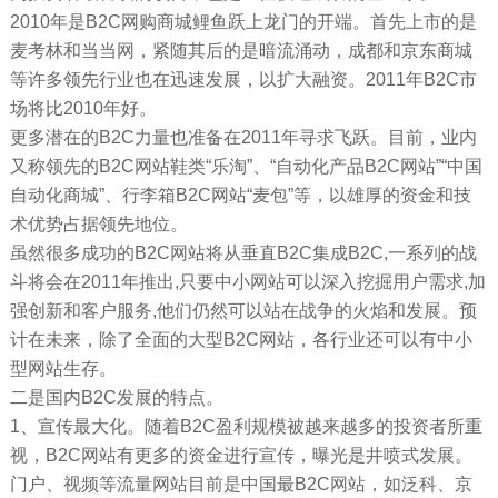
2010年是B2C网购商城鲤鱼跃上龙门的开端。首先上市的是
麦考林和当当网，紧随其后的是暗流涌动，成都和京东商城
等许多领先行业也在迅速发展，以扩大融资。2011年B2C市
场将比2010年好。
更多潜在的B2C力量也准备在2011年寻求飞跃。目前，业内
又称领先的B2C网站鞋类“乐淘”、“自动化产品B2C网站”“中国
自动化商城”、行李箱B2C网站“麦包”等，以雄厚的资金和技
术优势占据领先地位。
虽然很多成功的B2C网站将从垂直B2C集成B2C,一系列的战
斗将会在2011年推出,只要中小网站可以深入挖掘用户需求,加
强创新和客户服务,他们仍然可以站在战争的火焰和发展。预
计在未来，除了全面的大型B2C网站，各行业还可以有中小
型网站生存。
二是国内B2C发展的特点。
1、宣传最大化。随着B2C盈利规模被越来越多的投资者所重
视，B2C网站有更多的资金进行宣传，曝光是井喷式发展。
门户、视频等流量网站目前是中国最B2C网站，如泛科、京