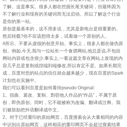
了解。这是事实。很多人都在挖掘长尾关键词，但最终因为
不了解行业和现有的关键词而无法启动。所以了解这个行业
是你的第一站。
原创是最基本的，这不用多说，尤其是新电台是很重要的。
然后转载?你不应该想得太多，试着做一个原创的人。
4所示。不要从虚假的创意开始。事实上，很多人都在做伪原
创。例如,今天,我与一位站长一个食谱网站,他总是说,不包括
网站内容或包含很少,事实上,一看这篇文章在网站上发现的内
容几乎总是复制或捏端到端修改,所以肯定不是。如果长期完
成，百度对您的站点的信任就会越来越少，现在百度的Spark
计划也在实施中。
我们可以看到百度是如何看待pseudo Original:
1。扭曲、篡改、复制、剽窃他人作品的“作品”，不属于原
创，即伪原创。同时，它不能被称为改编、翻译或注释。我
们被鼓励把外语翻译成中文。
2。对于已经重印的原始网页，百度搜索会从大量相同的内容
中识别出原始网页，这样相应的重印网页不会超过搜索结果