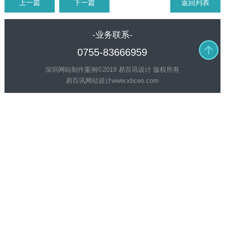
上一篇
下一篇
返回列表
-业务联系-
0755-83666959
深圳网站制作案例©2019 易百讯设计 版权所有
易百讯网站设计
www.xbceo.com