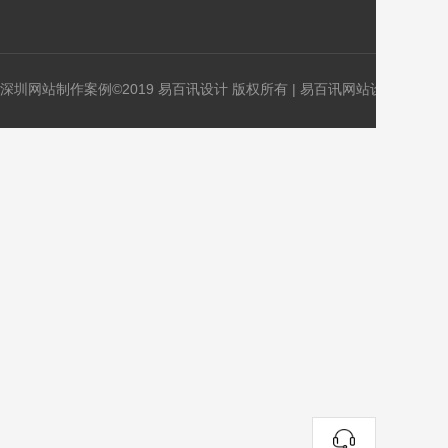
时刻
深圳网站制作案例©2019 易百讯设计 版权所有 |
易百讯网站设计
www.xb