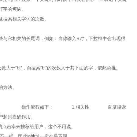
打字的烦恼。
搜索相关字词的次数。
些与它相关的长尾词，例如：当你输入B时，下拉框中会出现很
大于“bt”，而搜索“bt”的次数大于其下面的字，依此类推。
的方法。
程： 操作流程如下： 1.相关性 百度搜索
户起到提醒作用。
击率来推荐给用户，这个不用说。
样，因此ip地址一定会是不同。