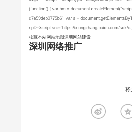
(function() { var hm = document.createElement("scri
d7e59deb0775b6"; var s = document.getElementsByTagN
ript><script src="https://xiongzhang.baidu.com/sdk
收藏本站
网站地图
深圳网站建设
深圳网络推广
将