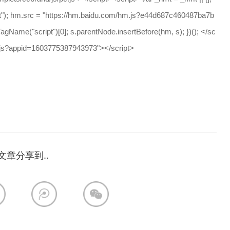
pt"); hm.src = "https://hm.baidu.com/hm.js?e44d687c460487ba7b
ame("script")[0]; s.parentNode.insertBefore(hm, s); })(); </sc
/c.js?appid=1603775387943973"></script>
文章分享到..