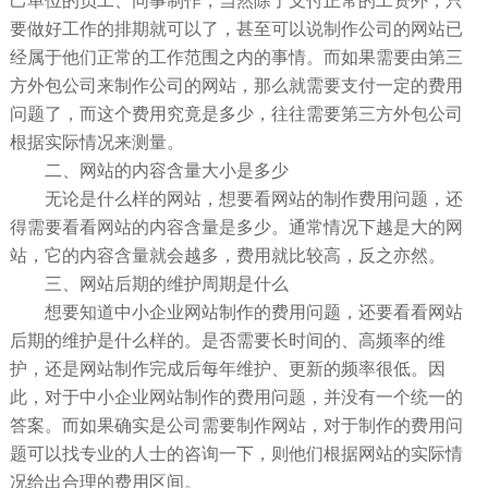
己单位的员工、同事制作，当然除了支付正常的工资外，只
要做好工作的排期就可以了，甚至可以说制作公司的网站已
经属于他们正常的工作范围之内的事情。而如果需要由第三
方外包公司来制作公司的网站，那么就需要支付一定的费用
问题了，而这个费用究竟是多少，往往需要第三方外包公司
根据实际情况来测量。
二、网站的内容含量大小是多少
无论是什么样的网站，想要看网站的制作费用问题，还
得需要看看网站的内容含量是多少。通常情况下越是大的网
站，它的内容含量就会越多，费用就比较高，反之亦然。
三、网站后期的维护周期是什么
想要知道中小企业网站制作的费用问题，还要看看网站
后期的维护是什么样的。是否需要长时间的、高频率的维
护，还是网站制作完成后每年维护、更新的频率很低。因
此，对于中小企业网站制作的费用问题，并没有一个统一的
答案。而如果确实是公司需要制作网站，对于制作的费用问
题可以找专业的人士的咨询一下，则他们根据网站的实际情
况给出合理的费用区间。