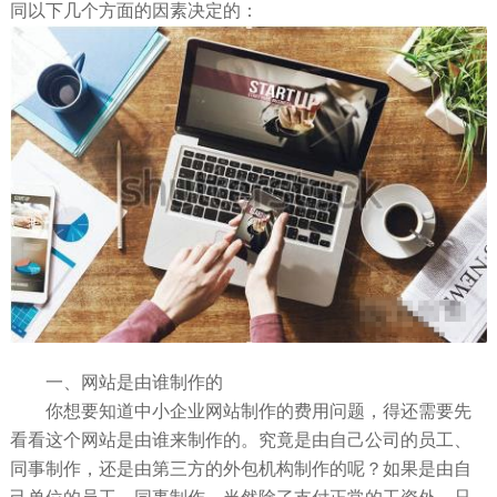
同以下几个方面的因素决定的：
一、网站是由谁制作的
你想要知道中小企业网站制作的费用问题，得还需要先
看看这个网站是由谁来制作的。究竟是由自己公司的员工、
同事制作，还是由第三方的外包机构制作的呢？如果是由自