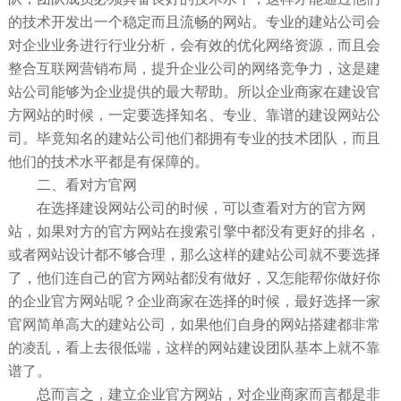
的技术开发出一个稳定而且流畅的网站。专业的建站公司会
对企业业务进行行业分析，会有效的优化网络资源，而且会
整合互联网营销布局，提升企业公司的网络竞争力，这是建
站公司能够为企业提供的最大帮助。所以企业商家在建设官
方网站的时候，一定要选择知名、专业、靠谱的建设网站公
司。毕竟知名的建站公司他们都拥有专业的技术团队，而且
他们的技术水平都是有保障的。
二、看对方官网
在选择建设网站公司的时候，可以查看对方的官方网
站，如果对方的官方网站在搜索引擎中都没有更好的排名，
或者网站设计都不够合理，那么这样的建站公司就不要选择
了，他们连自己的官方网站都没有做好，又怎能帮你做好你
的企业官方网站呢？企业商家在选择的时候，最好选择一家
官网简单高大的建站公司，如果他们自身的网站搭建都非常
的凌乱，看上去很低端，这样的网站建设团队基本上就不靠
谱了。
总而言之，建立企业官方网站，对企业商家而言都是非