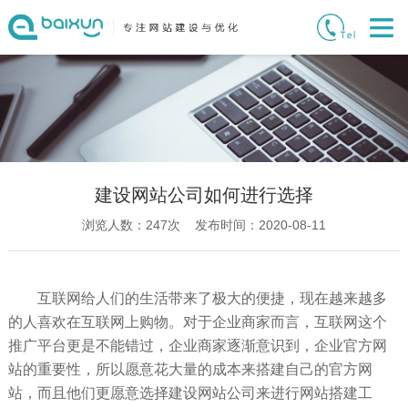
建设网站公司如何进行选择
浏览人数：
247
次 发布时间：2020-08-11
互联网给人们的生活带来了极大的便捷，现在越来越多
的人喜欢在互联网上购物。对于企业商家而言，互联网这个
推广平台更是不能错过，企业商家逐渐意识到，企业官方网
站的重要性，所以愿意花大量的成本来搭建自己的官方网
站，而且他们更愿意选择建设网站公司来进行网站搭建工